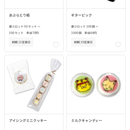
あぶらとり紙
ギターピック
最小ロット 50 セット ～
最小ロット 100 個 ～
500 セット 単価70円
1000 個 単価64円
納期 15営業日
納期 30営業日
アイシングミニクッキー
ミルクキャンディー