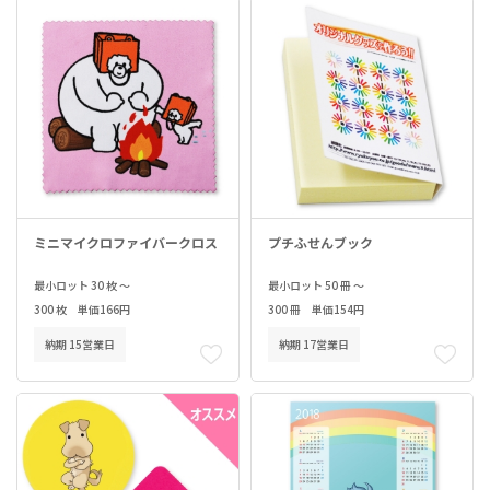
ミニマイクロファイバークロス
プチふせんブック
最小ロット 30 枚 ～
最小ロット 50 冊 ～
300 枚 単価166円
300 冊 単価154円
納期 15営業日
納期 17営業日