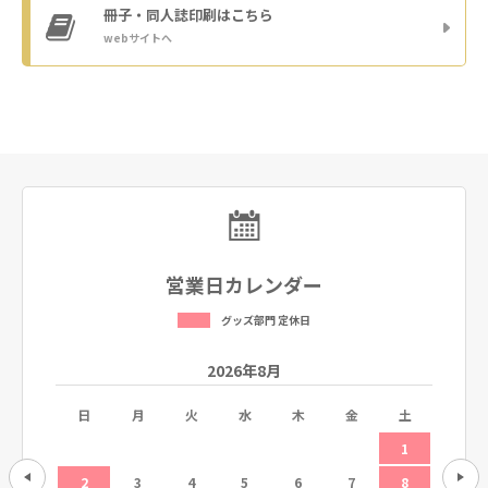
冊子・同人誌印刷
はこちら
webサイトへ
営業日カレンダー
グッズ部門 定休日
2026年8月
土
日
月
火
水
木
金
土
日
5
1
12
2
3
4
5
6
7
8
6