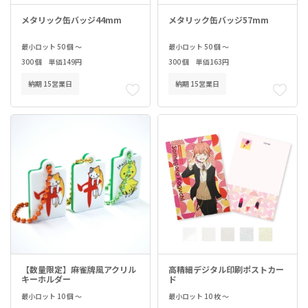
メタリック缶バッジ44mm
メタリック缶バッジ57mm
最小ロット 50 個 ～
最小ロット 50 個 ～
300 個 単価149円
300 個 単価163円
納期 15営業日
納期 15営業日
【数量限定】麻雀牌風アクリル
高精細デジタル印刷ポストカー
キーホルダー
ド
最小ロット 10 個 ～
最小ロット 10 枚 ～