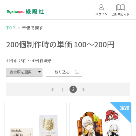
ログイン
ご利用ガイド
TOP
単価で探す
200個制作時の単価 100〜200円
42件中 25件 ～ 42件目 表示
絞り込む
2
1