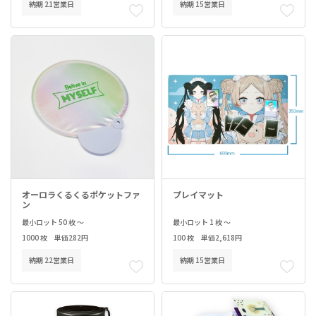
納期 21営業日
納期 15営業日
オーロラくるくるポケットファ
プレイマット
ン
最小ロット 50 枚 ～
最小ロット 1 枚 ～
1000 枚 単価282円
100 枚 単価2,618円
納期 22営業日
納期 15営業日