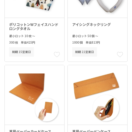
ポリコットンWフェイスハンド
アイシングネックリング
ロングタオル
最小ロット 10 枚 ～
最小ロット 50 個 ～
300 枚 単価425円
1000 個 単価813円
納期 15営業日
納期 21営業日
革風ペーパーカードケース
革風ペーパーペンケース