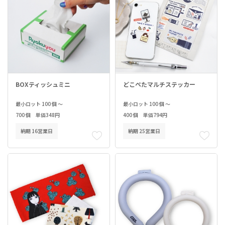
BOXティッシュミニ
どこぺたマルチステッカー
最小ロット 100 個 ～
最小ロット 100 個 ～
700 個 単価348円
400 個 単価794円
納期 16営業日
納期 25営業日