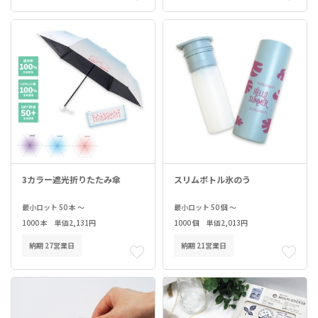
3カラー遮光折りたたみ傘
スリムボトル氷のう
最小ロット 50 本 ～
最小ロット 50 個 ～
1000 本 単価2,131円
1000 個 単価2,013円
納期 27営業日
納期 21営業日