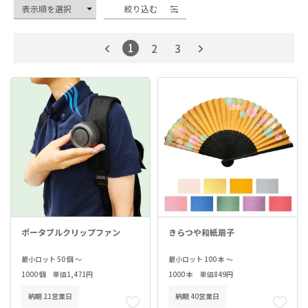
絞り込む
1
2
3
ポータブルクリップファン
きらつや和紙扇子
最小ロット 50 個 ～
最小ロット 100 本 ～
1000 個 単価1,471円
1000 本 単価849円
納期 21営業日
納期 40営業日