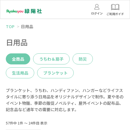
ログイン
ご利用ガイド
TOP
日用品
日用品
全商品
うちわ＆扇子
防災
生活用品
ブランケット
ブランケット、うちわ、ハンディファン、ハンガーなどライフス
タイルに寄り添う日用品をオリジナルデザインで制作。夏や冬の
イベント物販、季節の販促ノベルティ、屋外イベントの配布品、
記念品など通年での需要に対応します。
57件中 1件 ～ 24件目 表示