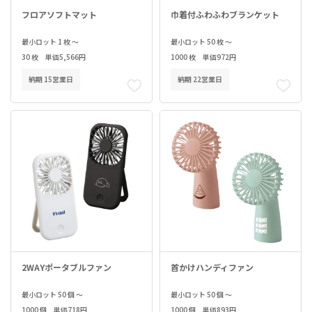
フロアソフトマット
巾着付ふわふわブランケット
最小ロット 1 枚 ～
最小ロット 50 枚 ～
30 枚 単価5,566円
1000 枚 単価972円
納期 15営業日
納期 22営業日
2WAYポータブルファン
首かけハンディファン
最小ロット 50 個 ～
最小ロット 50 個 ～
1000 個 単価718円
1000 個 単価893円