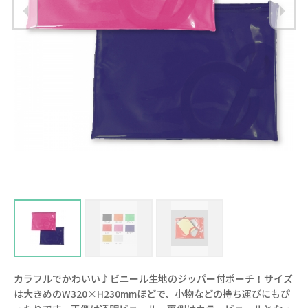
c
ヒ
カラフルでかわいい♪ビニール生地のジッパー付ポーチ！サイズ
は大きめのW320×H230mmほどで、小物などの持ち運びにもぴ