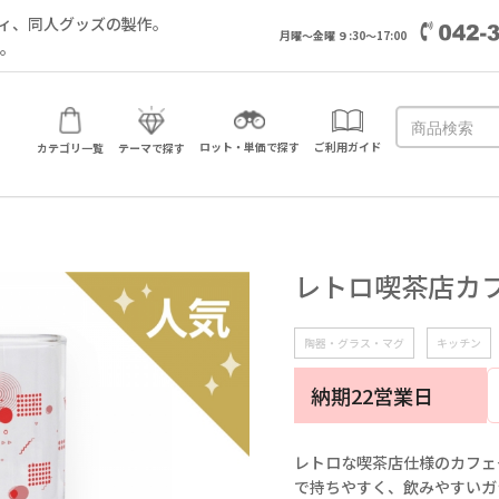
ィ、同人グッズの製作。
月曜～金曜 ９:30～17:00
い。
ロット・単価で探す
ご利用ガイド
カテゴリ一覧
テーマで探す
レトロ喫茶店カ
陶器・グラス・マグ
キッチン
納期22営業日
レトロな喫茶店仕様のカフェグ
で持ちやすく、飲みやすいガ