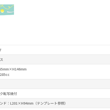
7
ス
65mm×H146mm
285cc
ク転写焼付
ンド：L201×H94mm（テンプレート参照）