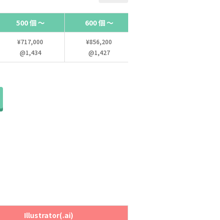
500 個 ～
600 個 ～
700 個 ～
¥717,000
¥856,200
¥995,400
@1,434
@1,427
@1,422
Illustrator(.ai)