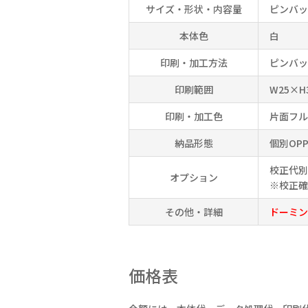
サイズ・形状・内容量
ピンバッ
本体色
白
印刷・加工方法
ピンバ
印刷範囲
W25×H
印刷・加工色
片面フル
納品形態
個別OP
校正代別
オプション
※校正確
その他・詳細
ドーミン
価格表