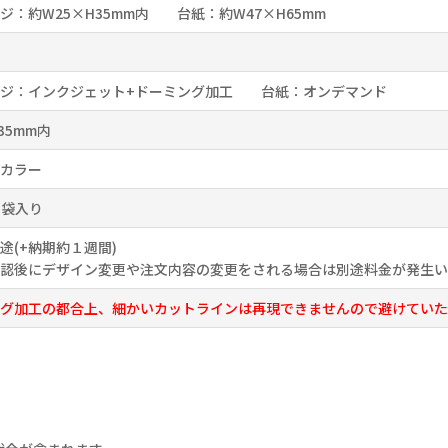
ジ：約W25×H35mm内 台紙：約W47×H65mm
ッジ：インクジェット+ドーミング加工 台紙：オンデマンド
35mm内
カラー
P袋入り
途(+納期約１週間)
認後にデザイン変更や注文内容の変更をされる場合は別途料金が発生い
グ加工の都合上、細かいカットラインは再現できませんので避けていた