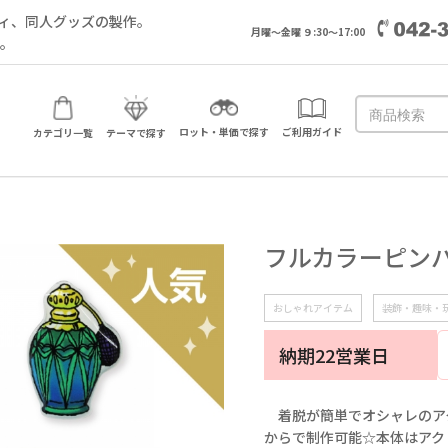
ィ、同人グッズの製作。
月曜～金曜 ９:30～17:00
い。
ロット・単価で探す
ご利用ガイド
カテゴリ一覧
テーマで探す
フルカラーピン
おしゃれアイテム
装飾・趣味・
納期22営業日
着脱が簡単でオシャレのアク
からで制作可能☆本体はアク