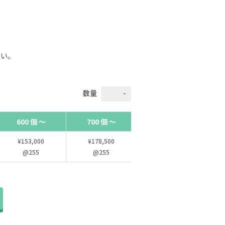
さい。
数量
600 個 ～
700 個 ～
800 個 ～
¥153,000
¥178,500
¥203,200
@255
@255
@254