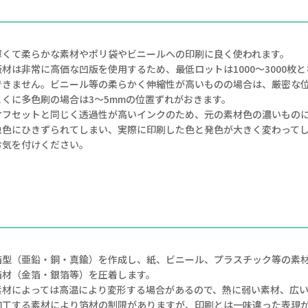
薄くて柔らかな素材やポリ袋やビニールへの印刷に良く使われます。
版材は非常に高価な凹版を使用するため、最低ロットは1000～3000枚と
できません。ビニール等の柔らかく伸縮性が高いものの場合は、厳密な
とくに多色刷の場合は3～5mmの位置ずれがおきます。
オフセットと同じく透過性が高いインクのため、元の素材色の濃いもの
地色にひきずられてしまい、実際に印刷した色と発色が大きく変わって
お気を付けください。
箔型（亜鉛・銅・真鍮）を作成し、紙、ビニール、プラスチック等の素
箔材（金箔・銀箔等）を圧着します。
素材によっては高温により変形する場合があるので、熱に弱い素材、広
加工する素材により箔材の制限がありますが、印刷とは一味違った表現