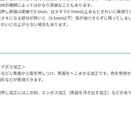
箔材の種類によってはかなり高価なこともあります。
箔押し原稿は実線で0.3mm、白ヌキで0.7mm以上あるときれいに再現で
白ヌキになる部分が狭いと（0.5mm以下）箔が抜けきらずに残ってしま
きれいに仕上がらない場合もあります。
＜デボス加工＞
革などに表面から型を押しつけ、表面をへこませる加工です。色を使用
図形などが表現できます。
型押し加工にはこの他、エンボス加工（表面を浮き出す加工）などがあ