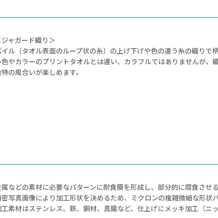
＜ジャガード織り＞
パイル（タオル表面のループ状の糸）の上げ下げや色の違う糸の織りで
多色やカラーのプリントタオルとは違い、カラフルではありませんが、
独特の風合いが楽しめます。
金属などの素材に必要なパターンに耐食膜を形成し、部分的に腐食させ
精密写真画像により加工形状を決めるため、ミクロンの複雑微細な形状
加工素材はステンレス、鉄、銅材、真鍮など、仕上げにメッキ加工（ニ