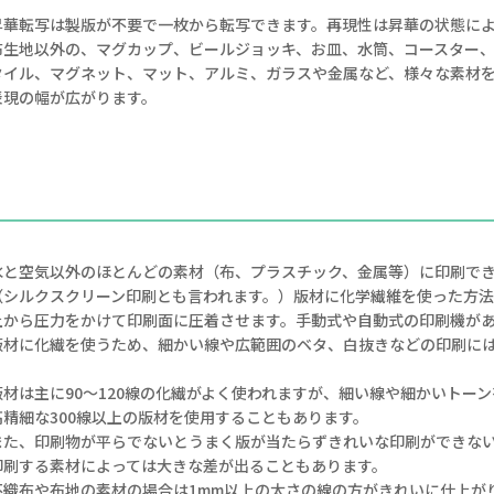
昇華転写は製版が不要で一枚から転写できます。再現性は昇華の状態に
布生地以外の、マグカップ、ビールジョッキ、お皿、水筒、コースター
タイル、マグネット、マット、アルミ、ガラスや金属など、様々な素材
表現の幅が広がります。
水と空気以外のほとんどの素材（布、プラスチック、金属等）に印刷で
（シルクスクリーン印刷とも言われます。）版材に化学繊維を使った方
上から圧力をかけて印刷面に圧着させます。手動式や自動式の印刷機が
版材に化繊を使うため、細かい線や広範囲のベタ、白抜きなどの印刷に
版材は主に90～120線の化繊がよく使われますが、細い線や細かいトー
高精細な300線以上の版材を使用することもあります。
また、印刷物が平らでないとうまく版が当たらずきれいな印刷ができな
印刷する素材によっては大きな差が出ることもあります。
不織布や布地の素材の場合は1mm以上の太さの線の方がきれいに仕上が