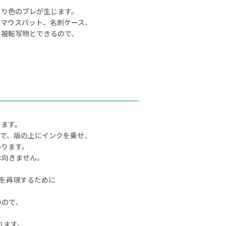
より色のブレが生じます。
、マウスパット、名刺ケース、
を被転写物とできるので、
きます。
法で、版の上にインクを乗せ、
あります。
は向きません。
ンを再現するために
いので、
ります。