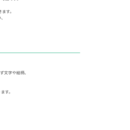
きます。
い、
せず文字や絵柄、
ります。