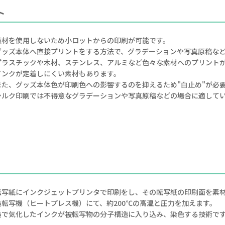
ト
版材を使用しないため小ロットからの印刷が可能です。
グッズ本体へ直接プリントをする方法で、グラデーションや写真原稿な
プラスチックや木材、ステンレス、アルミなど色々な素材へのプリント
インクが定着しにくい素材もあります。
また、グッズ本体色が印刷色への影響するのを抑えるため"白止め"が必
シルク印刷では不得意なグラデーションや写真原稿などの場合に適して
転写紙にインクジェットプリンタで印刷をし、その転写紙の印刷面を素
熱転写機（ヒートプレス機）にて、約200℃の高温と圧力を加えます。
熱で気化したインクが被転写物の分子構造に入り込み、染色する技術で