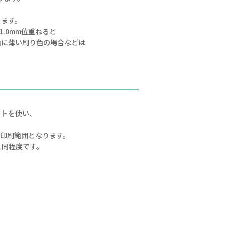
ります。
.0mm位重ねると
色に薄い刷り色の場合などは
ットを使い、
の印刷範囲となります。
と同程度です。