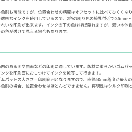
多色刷も可能ですが、位置合わせの精度はオフセットに比べてひくくな
不透明なインクを使用しているので、2色の刷り色の境界付近で0.5mm～1
きれいな印刷が出来ます。インクの下の色はほぼ隠れますが、濃い本体
下の色が透けて見える場合もあります。
凸凹のある面や曲面などの印刷に適しています。版材に柔らかいゴムパ
インクを印刷面におしつけてインクを転写して行きます。
ゴムパットの大きさ＝印刷範囲となりますので、直径50mm程度が最大
多色刷の場合、位置合わせはほとんどできません。再現性はシルク印刷