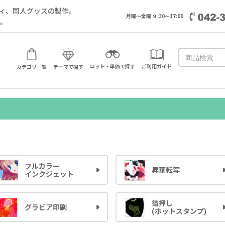
ィ、同人グッズの製作。
月曜～金曜 ９:30～17:00
い。
ロット・単価で探す
ご利用ガイド
カテゴリ一覧
テーマで探す
フルカラー
昇華転写
インクジェット
箔押し
グラビア印刷
(ホットスタンプ)