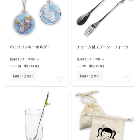
PVCソフトキーホルダー
チャーム付スプーン・フォーク
最小ロット 100 個 ～
最小ロット 20 本 ～
1000 個 単価143円
500 本 単価493円
納期 18営業日
納期 16営業日