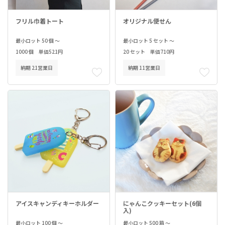
フリル巾着トート
オリジナル便せん
最小ロット 50 個 ～
最小ロット 5 セット ～
1000 個 単価521円
20 セット 単価710円
納期 21営業日
納期 11営業日
アイスキャンディキーホルダー
にゃんこクッキーセット(6個
入)
最小ロット 100 個 ～
最小ロット 500 箱 ～