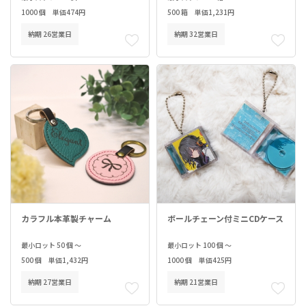
1000 個 単価474円
500 箱 単価1,231円
納期 26営業日
納期 32営業日
カラフル本革製チャーム
ボールチェーン付ミニCDケース
最小ロット 50 個 ～
最小ロット 100 個 ～
500 個 単価1,432円
1000 個 単価425円
納期 27営業日
納期 21営業日