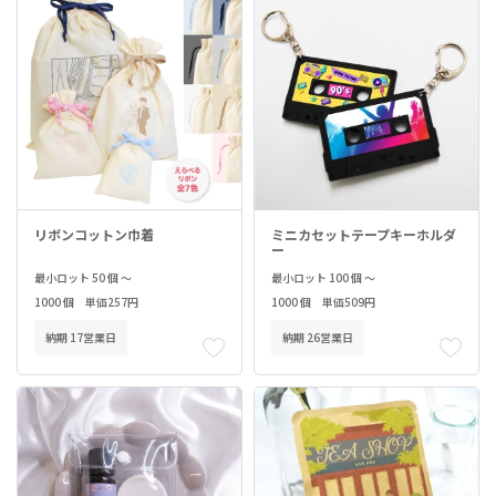
リボンコットン巾着
ミニカセットテープキーホルダ
ー
最小ロット 50 個 ～
最小ロット 100 個 ～
1000 個 単価257円
1000 個 単価509円
納期 17営業日
納期 26営業日