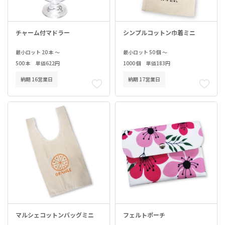
チャーム付マドラー
シンプルコットン巾着ミニ
最小ロット 20 本 ～
最小ロット 50 個 ～
500 本 単価622円
1000 個 単価183円
納期 16営業日
納期 17営業日
マルシェコットンバッグミニ
フェルトポーチ