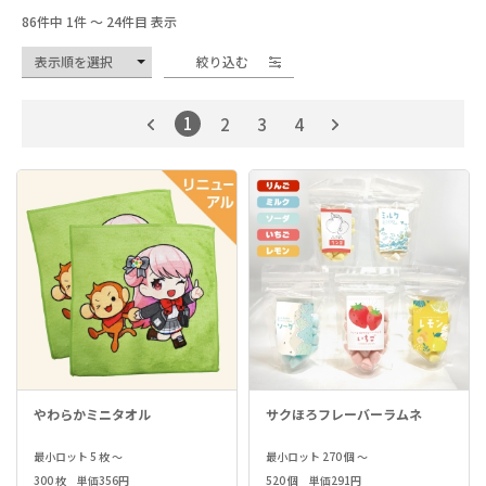
86件中 1件 ～ 24件目 表示
絞り込む
1
2
3
4
やわらかミニタオル
サクほろフレーバーラムネ
最小ロット 5 枚 ～
最小ロット 270 個 ～
300 枚 単価356円
520 個 単価291円