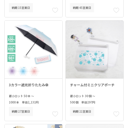
納期 15営業日
納期 45営業日
3カラー遮光折りたたみ傘
チャーム付ミニクリアポーチ
最小ロット 50 本 ～
最小ロット 30 個 ～
1000 本 単価2,131円
500 個 単価297円
納期 27営業日
納期 21営業日