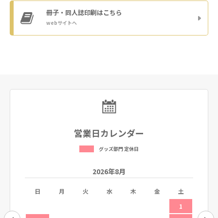
冊子・同人誌印刷
はこちら
webサイトへ
営業日カレンダー
グッズ部門 定休日
2026年8月
土
日
月
火
水
木
金
土
日
5
1