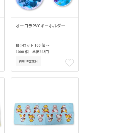
オーロラPVCキーホルダー
最小ロット 100 個 ～
1000 個 単価243円
納期 18営業日