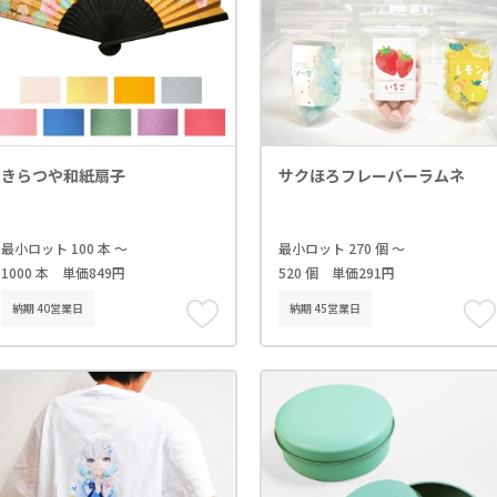
きらつや和紙扇子
サクほろフレーバーラムネ
最小ロット 100 本 ～
最小ロット 270 個 ～
1000 本 単価849円
520 個 単価291円
納期 40営業日
納期 45営業日