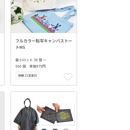
フルカラー転写キャンバストー
トMS
最小ロット 30 個 ～
500 個 単価975円
納期 21営業日