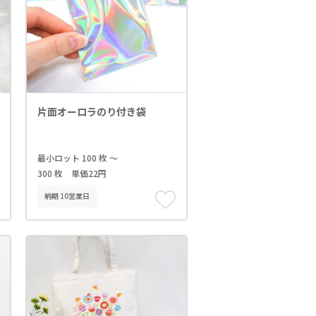
片面オーロラのり付き袋
最小ロット 100 枚 ～
300 枚 単価22円
納期 10営業日