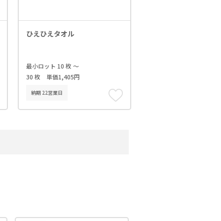
ひえひえタオル
最小ロット 10 枚 ～
30 枚 単価1,405円
納期 22営業日