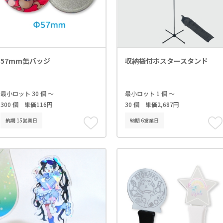
57mm缶バッジ
収納袋付ポスタースタンド
最小ロット 30 個 ～
最小ロット 1 個 ～
300 個 単価116円
30 個 単価2,687円
納期 15営業日
納期 6営業日