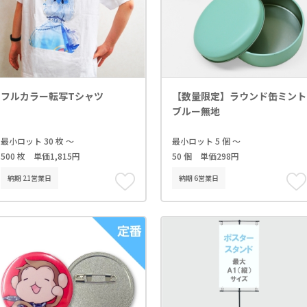
フルカラー転写Tシャツ
【数量限定】ラウンド缶ミント
ブルー無地
最小ロット 30 枚 ～
最小ロット 5 個 ～
500 枚 単価1,815円
50 個 単価298円
納期 21営業日
納期 6営業日