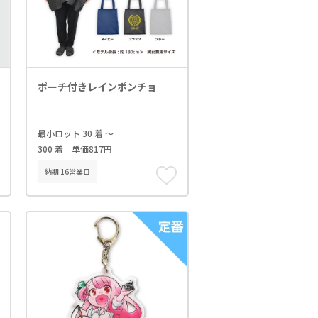
ポーチ付きレインポンチョ
最小ロット 30 着 ～
300 着 単価817円
納期 16営業日