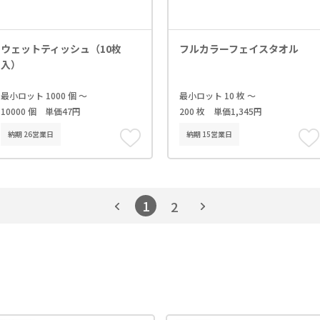
ウェットティッシュ（10枚
フルカラーフェイスタオル
入）
最小ロット 1000 個 ～
最小ロット 10 枚 ～
10000 個 単価47円
200 枚 単価1,345円
納期 26営業日
納期 15営業日
1
2