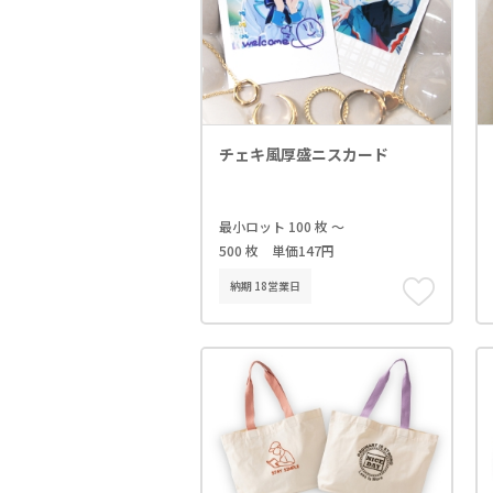
チェキ風厚盛ニスカード
最小ロット 100 枚 ～
500 枚 単価147円
納期 18営業日