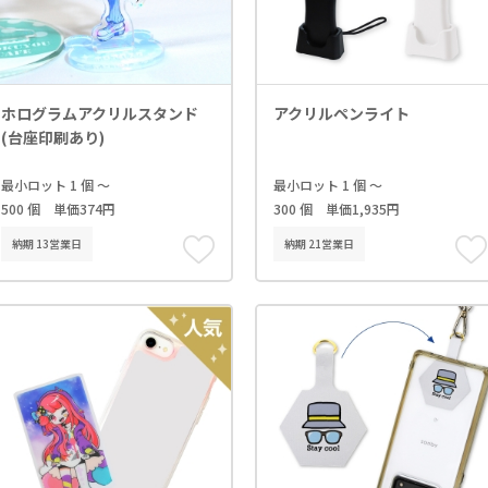
ホログラムアクリルスタンド
アクリルペンライト
(台座印刷あり)
最小ロット 1 個 ～
最小ロット 1 個 ～
500 個 単価374円
300 個 単価1,935円
納期 13営業日
納期 21営業日