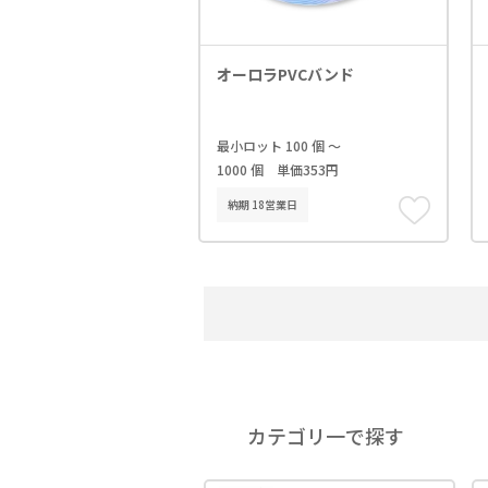
オーロラPVCバンド
最小ロット 100 個 ～
1000 個 単価353円
納期 18営業日
カテゴリ一で探す