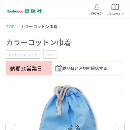
ログイン
ご利用ガイド
TOP
カラーコットン巾着
カラーコットン巾着
コットン・キャンバス
バッグ
納期20営業日
納品日と〆切を確認する