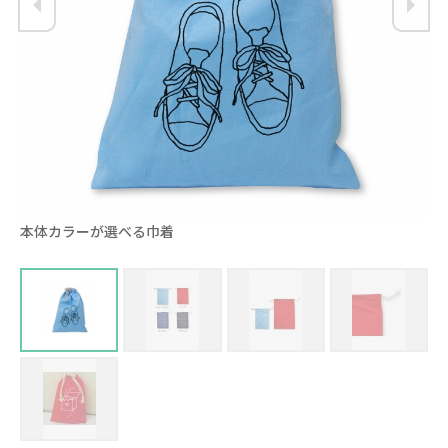
本体カラーが選べる巾着
本