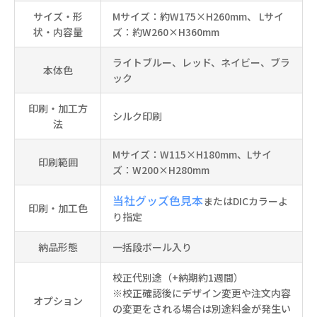
サイズ・形
Mサイズ：約W175×H260mm、 Lサイ
状・内容量
ズ：約W260×H360mm
ライトブルー、レッド、ネイビー、ブラ
本体色
ック
印刷・加工方
シルク印刷
法
Mサイズ：W115×H180mm、Lサイ
印刷範囲
ズ：W200×H280mm
当社グッズ色見本
またはDICカラーよ
印刷・加工色
り指定
納品形態
一括段ボール入り
校正代別途（+納期約1週間）
※校正確認後にデザイン変更や注文内容
オプション
の変更をされる場合は別途料金が発生い