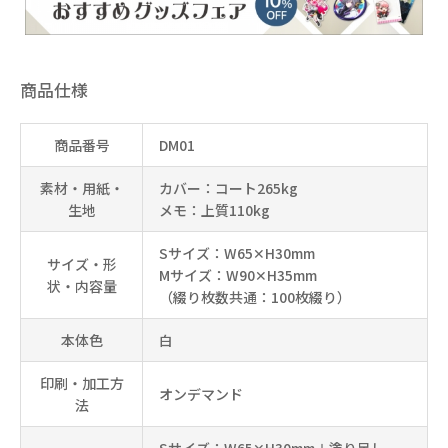
商品仕様
商品番号
DM01
素材・用紙・
カバー：コート265kg
生地
メモ：上質110kg
Sサイズ：W65✕H30mm
サイズ・形
Mサイズ：W90✕H35mm
状・内容量
（綴り枚数共通：100枚綴り）
本体色
白
印刷・加工方
オンデマンド
法
Sサイズ：W65✕H30mm＋塗り足し