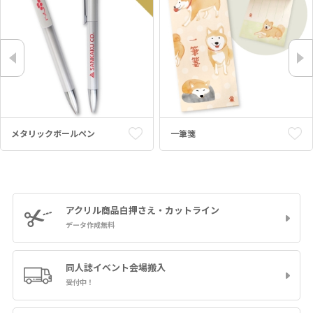
メタリックボールペン
一筆箋
アクリル商品
白押さえ・カットライン
データ作成無料
同人誌イベント
会場搬入
受付中！