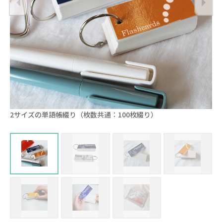
2サイズの単語帳綴り（枚数共通：100枚綴り）
表