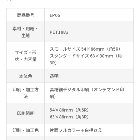
商品番号
EP06
素材・用紙・
PET188μ
生地
スモールサイズ 54×86ｍｍ（角5R）
サイズ・形
スタンダードサイズ 63×88ｍｍ（角
状・内容量
3R）
本体色
透明
印刷・加工方
高精細デジタル印刷（オンデマンド印
法
刷）
54×86ｍｍ（角5R）
印刷範囲
63×88ｍｍ（角3R）
印刷・加工色
片面フルカラー＋白押さえ