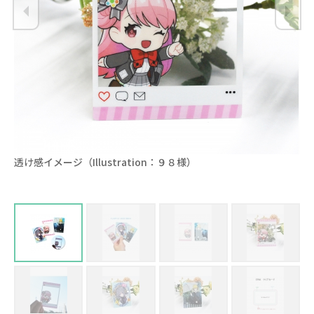
てみ
透け感イメージ（Illustration：９８様）
か