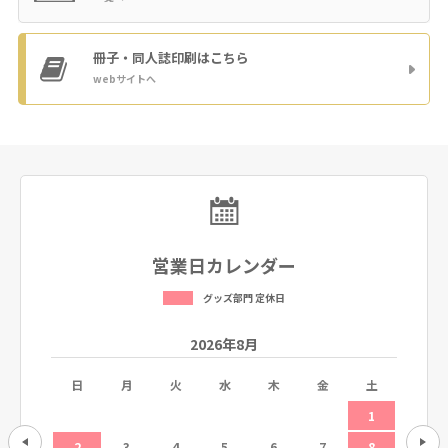
冊子・同人誌印刷
はこちら
webサイトへ
営業日カレンダー
グッズ部門 定休日
2026年8月
土
日
月
火
水
木
金
土
日
5
1
12
2
3
4
5
6
7
8
6