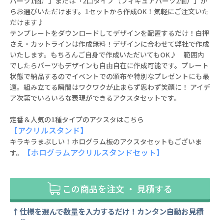
パーツ1個）」または「2口タイプ（フィギュアパーツ2個）」か
らお選びいただけます。1セットから作成OK！気軽にご注文いた
だけます♪
テンプレートをダウンロードしてデザインを配置するだけ！白押
さえ・カットラインは作成無料！デザインに合わせて弊社で作成
いたします。もちろんご自身で作成いただいてもOK♪ 範囲内
でしたらパーツもデザインも自由自在に作成可能です。プレート
状態で納品するのでイベントでの頒布や特別なプレゼントにも最
適。組み立てる瞬間はワクワクが止まらず思わず笑顔に！ アイデ
ア次第でいろいろな表現ができるアクスタセットです。
定番＆人気の1種タイプのアクスタはこちら
【アクリルスタンド】
キラキラまぶしい！ホログラム板のアクスタセットもございま
【ホログラムアクリルスタンドセット】
す。
この商品を注文 ・ 見積する
仕様を選んで数量を入力するだけ！カンタン自動お見積