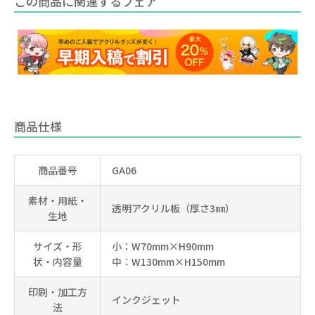
この商品に関連するフェア
商品仕様
商品番号
GA06
素材・用紙・
透明アクリル板（厚さ3㎜）
生地
サイズ・形
小：W70mm×H90mm
状・内容量
中：W130mm×H150mm
印刷・加工方
インクジェット
法