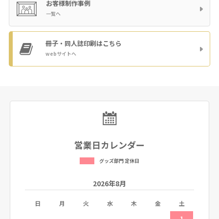
お客様制作事例
一覧へ
冊子・同人誌印刷
はこちら
webサイトへ
営業日カレンダー
グッズ部門 定休日
2026年8月
土
日
月
火
水
木
金
土
日
5
1