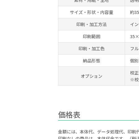
素材・用紙・生地
透明
サイズ・形状・内容量
約3
印刷・加工方法
イン
印刷範囲
35
印刷・加工色
フル
納品形態
個別
校正
オプション
※校
価格表
金額には、本体代、データ処理代、印刷
印刷なしの商品は、本体代金です。（税