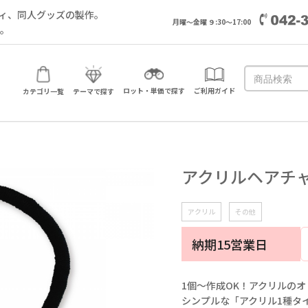
ィ、同人グッズの製作。
月曜～金曜 ９:30～17:00
い。
ロット・単価で探す
ご利用ガイド
カテゴリ一覧
テーマで探す
アクリルヘアチ
アクリル
その他
納期15営業日
1個～作成OK！アクリルの
シンプルな「アクリル1種タ