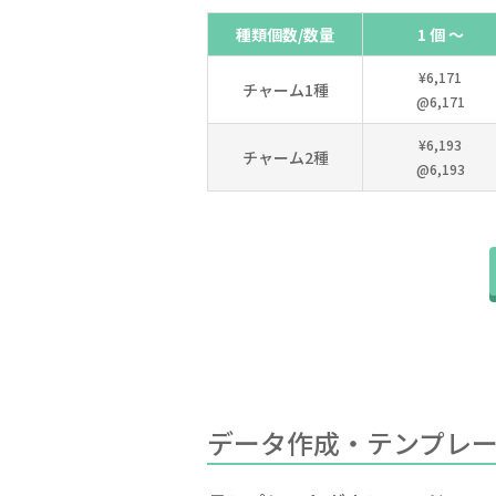
種類個数/数量
1 個 ～
¥6,171
チャーム1種
@6,171
¥6,193
チャーム2種
@6,193
データ作成・テンプレ