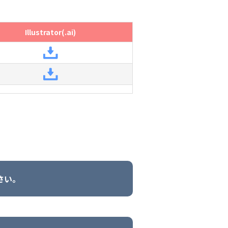
Illustrator(.ai)
さい。