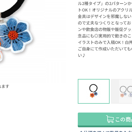
ル2種タイプ」の2パターン
トOK！オリジナルのアクリ
金具はデザインを邪魔しない
ので丈夫なつくりとなってお
ンや飲食店の物販や販促グッ
念品にも◎実用的で飽きのこ
イラストのみで入稿OK！白
ご自身にて作成いただいても
い♪
れます
左：2種タイプ 右：1種タイプ
この商