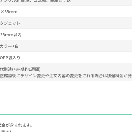
アクリル3mm厚、ゴム紐、金属部：鉄
5×35ｍｍ
クジェット
×35ｍｍ以内
カラー+白
OPP袋入り
代別途(+納期約1週間)
正確認後にデザイン変更や注文内容の変更をされる場合は別途料金が発
代金が含まれます。
込表示）