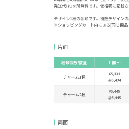
発送代は1ヶ所無料です。価格表に記載
デザイン1種の金額です。複数デザインの
※ショッピングカート内にある[同じ商品
片面
種類個数/数量
1 個 ～
¥5,434
チャーム1種
@5,434
¥5,445
チャーム2種
@5,445
両面