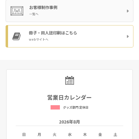
お客様制作事例
一覧へ
冊子・同人誌印刷
はこちら
webサイトへ
営業日カレンダー
グッズ部門 定休日
2026年8月
土
日
月
火
水
木
金
土
日