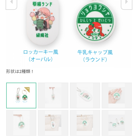
形状は2種類！
レ