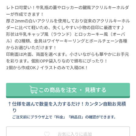
レトロ可愛い！牛乳瓶の蓋やロッカーの鍵風アクリルキーホルダ
ーが作成できます！
厚さ2mmの白いアクリルを使用しており従来のアクリルキーホル
ダーに比べて軽いため、失くしやすい小物の目印に最適です♪
形状は牛乳キャップ風（ラウンド）とロッカーキー風（オーバ
ル）の2種類、金具はワイヤーキーリングとボールチェーン各種
からお選びいただけます！
印刷面は片面、両面を選べます。小さいながらも華やかにお手元
を彩ります。個別OPP袋入りなので頒布にぴったり！
1個から作成OK♪イラストのみで入稿OK！
この商品を注文 ・ 見積する
仕様を選んで数量を入力するだけ！カンタン自動お見積
り
ご注文前にブラウザ上で「料金」「納品日」の確認ができます。
お気に入りに追加