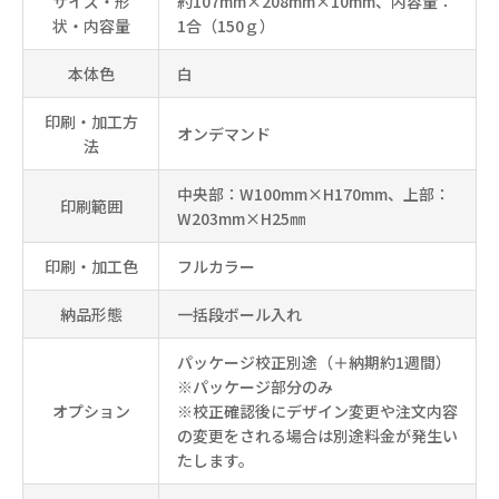
サイズ・形
約107mm×208mm×10mm、内容量：
状・内容量
1合（150ｇ）
本体色
白
印刷・加工方
オンデマンド
法
中央部：W100mm×H170mm、上部：
印刷範囲
W203mm×H25㎜
印刷・加工色
フルカラー
納品形態
一括段ボール入れ
パッケージ校正別途（＋納期約1週間）
※パッケージ部分のみ
オプション
※校正確認後にデザイン変更や注文内容
の変更をされる場合は別途料金が発生い
たします。