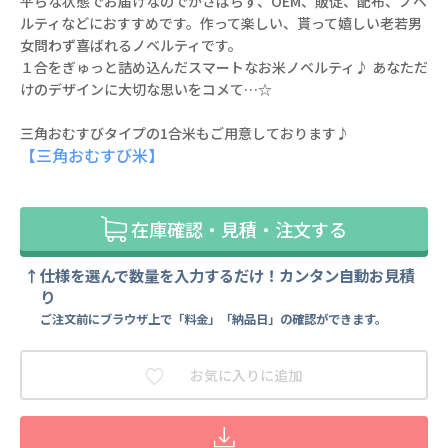
平らな状態でお届けなのでかさばらず、OEM、販促、配布、ノベ
ルティなどにおすすめです。作って楽しい、貰って嬉しい老若男
女問わず喜ばれるノベルティです。
１合をぎゅっと詰め込んだスマートなお米ノベルティ♪ あなただ
けのデザインに大切な思いをコメて…☆
三角おむすびタイプの1合米もご用意しております♪
【三角おむすび米】
在庫確認・見積・注文する
仕様を選んで数量を入力するだけ！カンタン自動お見積
り
ご注文前にブラウザ上で「料金」「納品日」の確認ができます。
お気に入りに追加