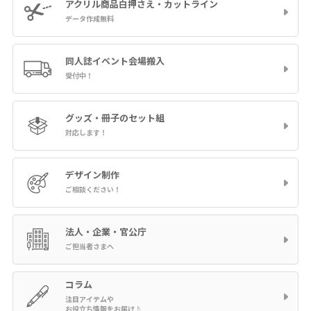
アクリル商品
白押さえ・カットライン
データ作成無料
同人誌イベント
会場搬入
受付中！
グッズ・冊子の
セット組
対応します！
デザイン制作
ご相談ください！
法人・企業・官公庁
ご担当者さまへ
コラム
注目アイテムや
お役立ち情報をお届け♪