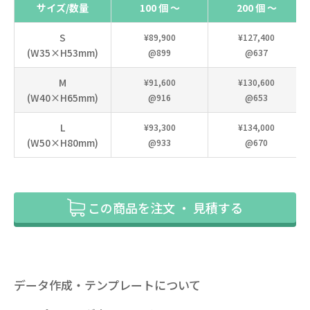
サイズ/数量
100 個 ～
200 個 ～
S
¥89,900
¥127,400
(W35×H53mm)
@899
@637
M
¥91,600
¥130,600
(W40×H65mm)
@916
@653
L
¥93,300
¥134,000
(W50×H80mm)
@933
@670
この商品を注文 ・ 見積する
データ作成・テンプレートについて