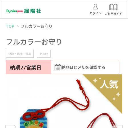
ログイン
ご利用ガイド
TOP
フルカラーお守り
フルカラーお守り
装飾・趣味・玩具
その他
納期27営業日
納品日と〆切を確認する