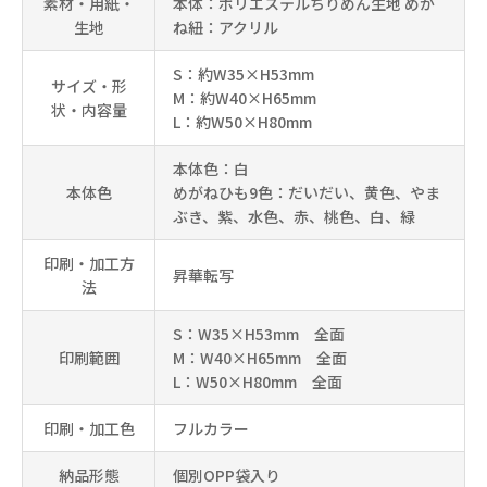
素材・用紙・
本体：ポリエステルちりめん生地 めが
生地
ね紐：アクリル
S：約W35×H53mm
サイズ・形
M：約W40×H65mm
状・内容量
L：約W50×H80mm
本体色：白
本体色
めがねひも9色：だいだい、黄色、やま
ぶき、紫、水色、赤、桃色、白、緑
印刷・加工方
昇華転写
法
S：W35×H53mm 全面
印刷範囲
M：W40×H65mm 全面
L：W50×H80mm 全面
印刷・加工色
フルカラー
納品形態
個別OPP袋入り