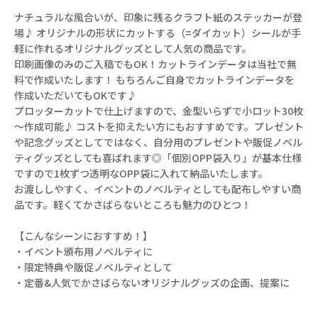
ナチュラルな風合いが、印象に残るクラフト紙のステッカーが登
場♪ オリジナルの形状にカットする（=ダイカット）シールが手
軽に作れるオリジナルグッズとして人気の商品です。
印刷画像のみのご入稿でもOK！カットラインデータは当社で無
料で作成いたします！ もちろんご自身でカットラインデータを
作成いただいてもOKです♪
プロッターカットで仕上げますので、金型いらずで小ロット30枚
～作成可能♪ コストを抑えたい方にもおすすめです。プレゼント
や記念グッズとしてではなく、自分用のプレゼントや販促ノベル
ティグッズとしても喜ばれます◎「個別OPP袋入り」が基本仕様
ですので1枚ずつ透明なOPP袋に入れて納品いたします。
お渡ししやすく、イベントのノベルティとしても配布しやすい商
品です。軽くてかさばらないところも魅力のひとつ！
【こんなシーンにおすすめ！】
・イベント頒布用ノベルティに
・限定特典や販促ノベルティとして
・定番&人気でかさばらないオリジナルグッズの企画、提案に