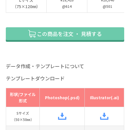
（75×120㎜）
@614
@501
この商品を注文 ・ 見積する
データ作成・テンプレートについて
テンプレートダウンロード
形状/ファイル
Photoshop(.psd)
Illustrator(.ai)
形式
Sサイズ
（50×50㎜）