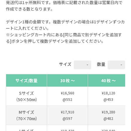
発送代は1ヶ所無料です。価格表に記載された数量は営業日内で
作成できる数となります。
デザイン1種の金額です。複数デザインの場合は1デザインずつカ
ートに入れてください。
※ショッピングカート内にある[同じ商品で別デザインを追加す
る]ボタンを押して複数デザインを追加してください。
サイズ
数量
サイズ/数量
30 枚 ～
40 枚 ～
Sサイズ
¥16,560
¥18,120
（50×50㎜）
@552
@453
Mサイズ
¥17,910
¥19,280
（70×70㎜）
@597
@482
Lサイズ
¥18,420
¥20,040