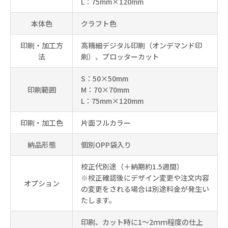
L：75mm×120mm
本体色
クラフト色
印刷・加工方
高精細デジタル印刷（オンデマンド印
法
刷）、プロッターカット
S：50×50mm
印刷範囲
M：70×70mm
L：75mm×120mm
印刷・加工色
片面フルカラー
納品形態
個別OPP袋入り
校正代別途（＋納期約1.5週間）
※校正確認後にデザイン変更や注文内容
オプション
の変更をされる場合は別途料金が発生い
たします。
印刷、カット時に1～2ｍｍ程度の仕上