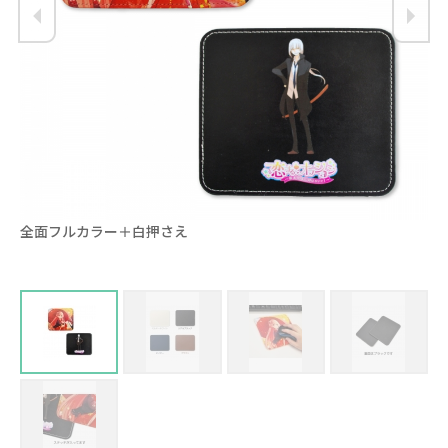
全面フルカラー＋白押さえ
本
ン