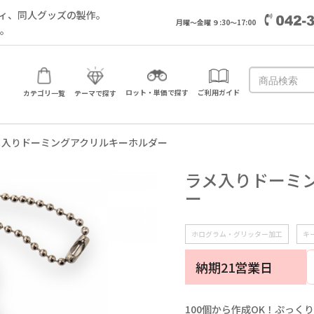
ィ、同人グッズの製作。
月曜～金曜 ９:30～17:00
い。
ロット・単価で探す
ご利用ガイド
カテゴリ一覧
テーマで探す
メ入りドーミングアクリルキーホルダー
ラメ入りドーミ
ー
ホログラム・グリッター加工
キ
納期21営業日
100個から作成OK！ぷっ