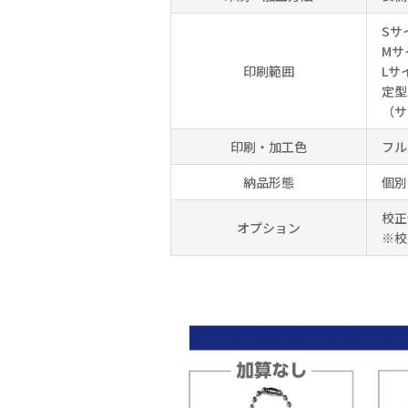
Sサ
Mサ
印刷範囲
Lサ
定型
（サ
印刷・加工色
フル
納品形態
個別
校正
オプション
※校