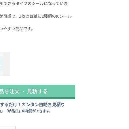
用できるタイプのシールになっていま
可能で、1枚の台紙に2種類のICシール
いやすい商品です。
illust：月神るな様(lunatic jo
品を注文 ・ 見積する
力するだけ！カンタン自動お見積り
金」「納品日」の確認ができます。