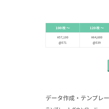
100 枚 ～
120 枚 ～
¥57,100
¥64,680
@571
@539
データ作成・テンプレ