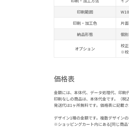
印刷・加工方法
イン
印刷範囲
W1
印刷・加工色
片面
納品形態
個別
校正
オプション
※校
価格表
金額には、本体代、データ処理代、印刷
印刷なしの商品は、本体代金です。（税
発送代は1ヶ所無料です。価格表に記載
デザイン1種の金額です。複数デザインの
※ショッピングカート内にある[同じ商品