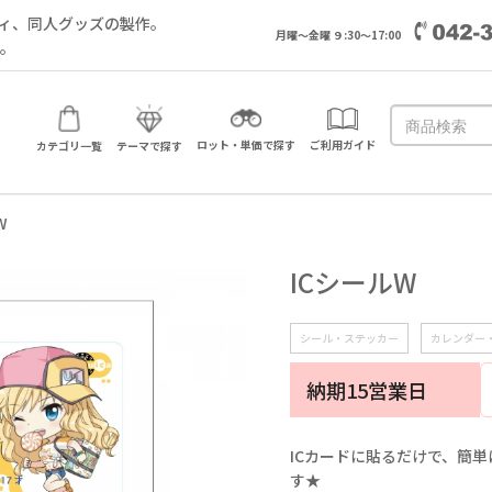
ィ、同人グッズの製作。
月曜～金曜 ９:30～17:00
い。
ロット・単価で探す
ご利用ガイド
カテゴリ一覧
テーマで探す
W
ICシールW
シール・ステッカー
カレンダー
納期15営業日
ICカードに貼るだけで、簡
す★