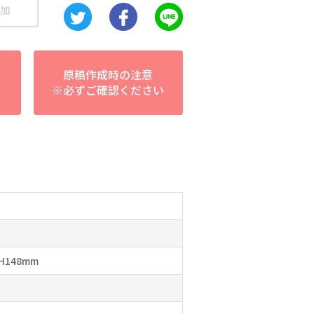
加
原稿作成時の注意
※必ずご確認ください
148mm