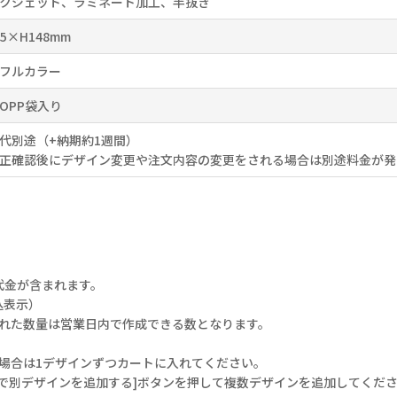
クジェット、ラミネート加工、半抜き
05×H148mm
フルカラー
OPP袋入り
代別途（+納期約1週間）
正確認後にデザイン変更や注文内容の変更をされる場合は別途料金が発
代金が含まれます。
込表示）
された数量は営業日内で作成できる数となります。
場合は1デザインずつカートに入れてください。
で別デザインを追加する]ボタンを押して複数デザインを追加してくだ