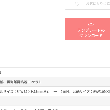
お気に入りに追
テンプレートの
ダウンロード
2
紙、再剥離再粘着＋PPラミ
ルサイズ：約W85×H53mm角丸 → 2面付、台紙サイズ：約W105×H