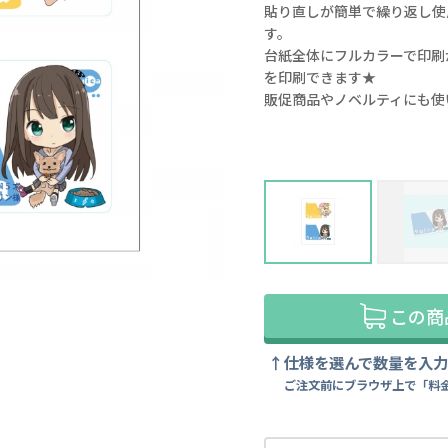
貼り直しが簡単で繰り返し使
す。
台紙全体にフルカラーで印刷が
を印刷できます★
販促商品やノベルティにも使
illust：月神るな様(lunatic joker)
この商
仕様を選んで数量を入
ご注文前にブラウザ上で「料