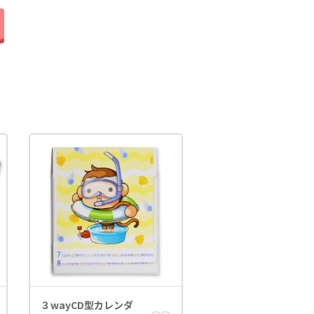
３wayCD型カレンダ