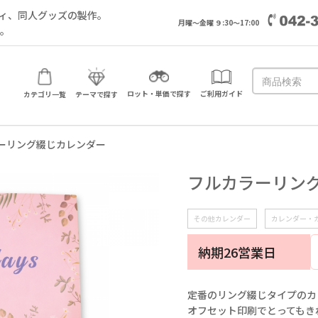
ィ、同人グッズの製作。
月曜～金曜 ９:30～17:00
い。
ロット・単価で探す
ご利用ガイド
カテゴリ一覧
テーマで探す
ーリング綴じカレンダー
フルカラーリン
その他カレンダー
カレンダー・
納期26営業日
定番のリング綴じタイプのカ
オフセット印刷でとってもき