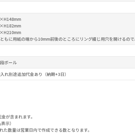
×H148mm
×H182mm
×H210mm
ともに用紙の端から10mm前後のところにリング綴じ用穴を開けるの
段ボール
袋入れ別途追加代金あり（納期+3日）
代金が含まれます。
込表示）
された数量は営業日内で作成できる数となります。