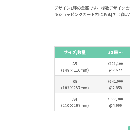
デザイン1種の金額です。複数デザインの
※ショッピングカート内にある[同じ商品
サイズ/数量
50 冊 ～
A5
¥131,100
(148×210mm)
@2,622
B5
¥142,900
(182×257mm)
@2,858
A4
¥233,300
(210×297mm)
@4,666