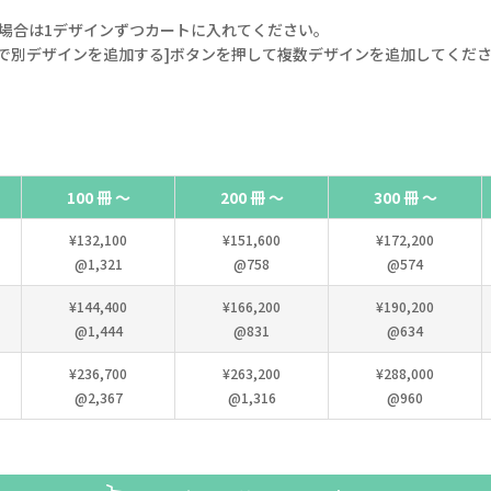
場合は1デザインずつカートに入れてください。
で別デザインを追加する]ボタンを押して複数デザインを追加してくだ
100 冊 ～
200 冊 ～
300 冊 ～
¥132,100
¥151,600
¥172,200
@1,321
@758
@574
¥144,400
¥166,200
¥190,200
@1,444
@831
@634
¥236,700
¥263,200
¥288,000
@2,367
@1,316
@960