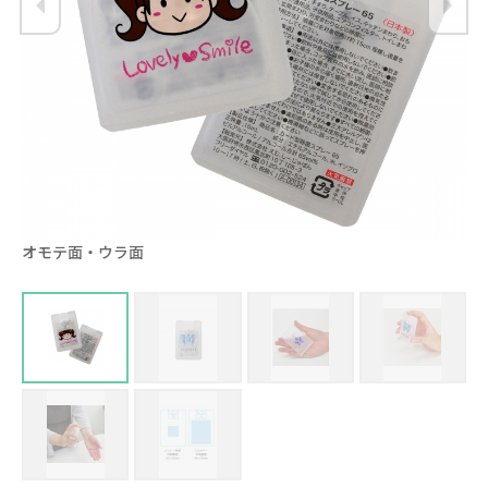
オモテ面・ウラ面
フ