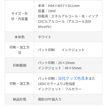
本体：H84×W57×D11mm
容量：16ml
サイズ・形
除菌液：エチルアルコール・水・イソプ
状・内容量
ロピルアルコール（アルコール合計
65vol%）
本体色
ホワイト
印刷・加工方
パット印刷 インクジェット
法
パット印刷：25×25mm
印刷範囲
インクジェット：45×55mm
当社グッズ色見本
パット印刷：
また
印刷・加工色
はDICカラーより1色指定
インクジェット：フルカラー
納品形態
個別OPP袋入り