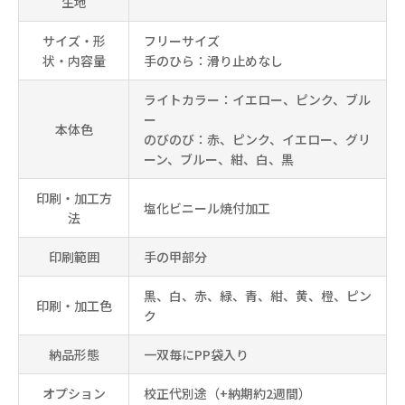
生地
サイズ・形
フリーサイズ
状・内容量
手のひら：滑り止めなし
ライトカラー：イエロー、ピンク、ブル
ー
本体色
のびのび：赤、ピンク、イエロー、グリ
ーン、ブルー、紺、白、黒
印刷・加工方
塩化ビニール焼付加工
法
印刷範囲
手の甲部分
黒、白、赤、緑、青、紺、黄、橙、ピン
印刷・加工色
ク
納品形態
一双毎にPP袋入り
オプション
校正代別途（+納期約2週間）