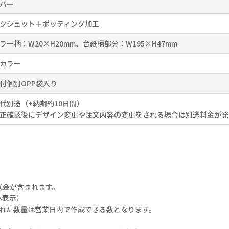
バー
クジェット＋ポッティング加工
ラー柄：W20×H20mm、台紙柄部分：W195×H47mm
カラー
付個別OPP袋入り
代別途（+納期約10日間）
正確認後にデザイン変更や注文内容の変更をされる場合は別途料金が発
代金が含まれます。
込表示）
された数量は営業日内で作成できる数となります。