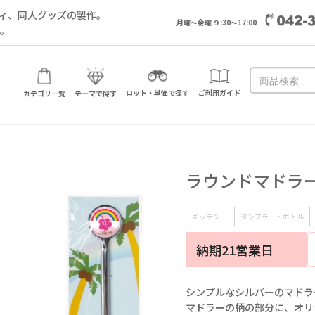
ィ、同人グッズの製作。
月曜～金曜 ９:30～17:00
い。
ロット・単価で探す
ご利用ガイド
カテゴリ一覧
テーマで探す
ラウンドマドラ
キッチン
タンブラー・ボトル
納期21営業日
シンプルなシルバーのマドラ
マドラーの柄の部分に、オリ