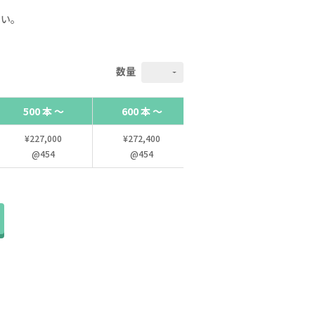
さい。
数量
500 本 ～
600 本 ～
700 本 ～
¥227,000
¥272,400
¥301,700
@454
@454
@431