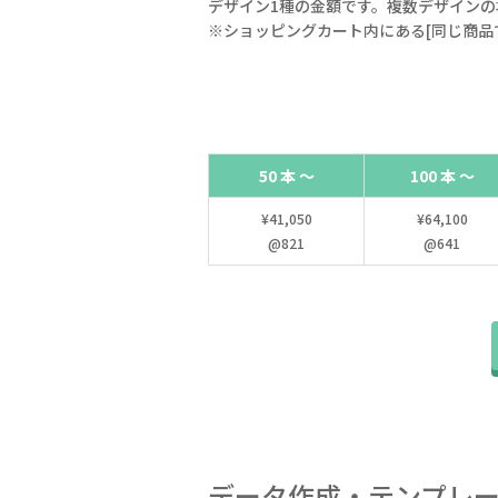
デザイン1種の金額です。複数デザインの
※ショッピングカート内にある[同じ商品
50 本 ～
100 本 ～
¥41,050
¥64,100
@821
@641
データ作成・テンプレ