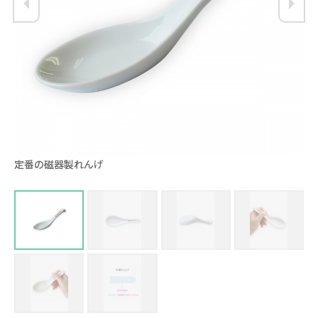
定番の磁器製れんげ
持