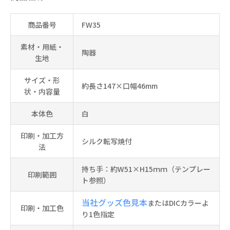
商品番号
FW35
素材・用紙・
陶器
生地
サイズ・形
約長さ147×口幅46mm
状・内容量
本体色
白
印刷・加工方
シルク転写焼付
法
持ち手：約W51×H15ｍｍ（テンプレー
印刷範囲
ト参照）
当社グッズ色見本
またはDICカラーよ
印刷・加工色
り1色指定