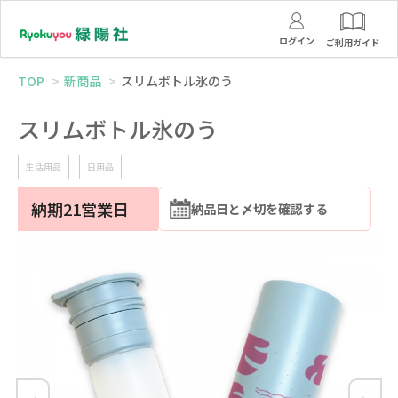
ログイン
ご利用ガイド
TOP
新商品
スリムボトル氷のう
スリムボトル氷のう
生活用品
日用品
納期21営業日
納品日と〆切を確認する