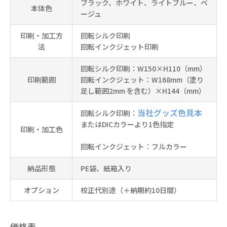
ブラック、ホワイト、ライトブルー、ベ
本体色
ージュ
印刷・加工方
回転シルク印刷
法
回転インクジェット印刷
回転シルク印刷：W150×H110（mm）
印刷範囲
回転インクジェット：W168mm（塗り
足し範囲2mm を含む）×H144（mm）
当社グッズ色見本
回転シルク印刷：
またはDICカラーより1色指定
印刷・加工色
回転インクジェット：フルカラー
納品形態
PE袋、紙箱入り
オプション
校正代別途（＋納期約10日間）
価格表