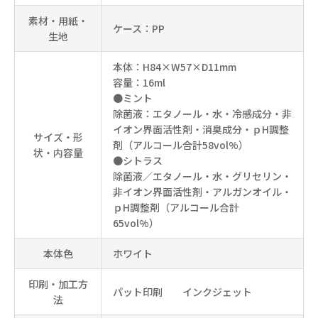
素材・用紙・
ケース：PP
生地
本体：H84×W57×D11mm
容量：16ml
●ミント
除菌液：エタノール・水・冷感成分・非
イオン界面活性剤・消臭成分・ｐH調整
サイズ・形
剤（アルコール合計58vol%）
状・内容量
●シトラス
除菌液／エタノール・水・グリセリン・
非イオン界面活性剤・アルガンオイル・
ｐH調整剤（アルコール合計
65vol%）
本体色
ホワイト
印刷・加工方
パット印刷 インクジェット
法