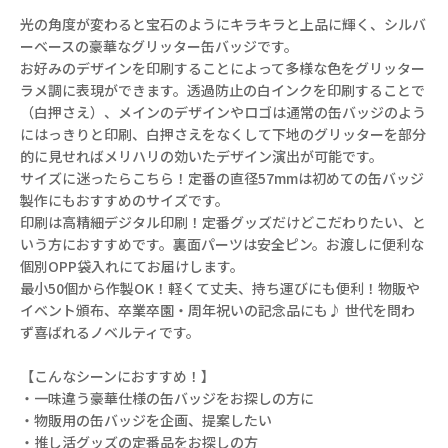
光の角度が変わると宝石のようにキラキラと上品に輝く、シルバ
ーベースの豪華なグリッター缶バッジです。
お好みのデザインを印刷することによって多様な色をグリッター
ラメ調に表現ができます。透過防止の白インクを印刷することで
（白押さえ）、メインのデザインやロゴは通常の缶バッジのよう
にはっきりと印刷、白押さえをなくして下地のグリッターを部分
的に見せればメリハリの効いたデザイン演出が可能です。
サイズに迷ったらこちら！定番の直径57mmは初めての缶バッジ
製作にもおすすめのサイズです。
印刷は高精細デジタル印刷！定番グッズだけどこだわりたい、と
いう方におすすめです。裏面パーツは安全ピン。お渡しに便利な
個別OPP袋入れにてお届けします。
最小50個から作製OK！軽くて丈夫、持ち運びにも便利！物販や
イベント頒布、卒業卒園・周年祝いの記念品にも♪ 世代を問わ
ず喜ばれるノベルティです。
【こんなシーンにおすすめ！】
・一味違う豪華仕様の缶バッジをお探しの方に
・物販用の缶バッジを企画、提案したい
・推し活グッズの定番品をお探しの方