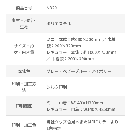
商品番号
NB20
素材・用紙・
ポリエステル
生地
ミニ 本体：約680×500ｍｍ ／ 巾着
サイズ・形
袋：200×320ｍｍ
状・内容量
レギュラー 本体：約1000×750ｍｍ
／ 巾着袋：200×390ｍｍ
本体色
グレー・ベビーブルー・アイボリー
印刷・加工方
シルク印刷
法
ミニ 巾着：W140×H200mm
印刷範囲
レギュラー 巾着：W140×H250mm
当社グッズ色見本またはDICカラーより
印刷・加工色
1色指定