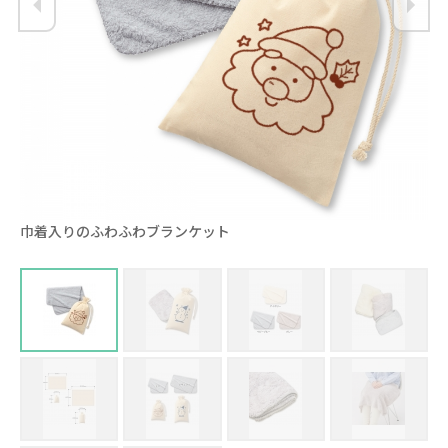
巾着入りのふわふわブランケット
c