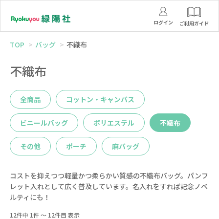
ログイン
ご利用ガイド
TOP
バッグ
不織布
不織布
全商品
コットン・キャンバス
ビニールバッグ
ポリエステル
不織布
その他
ポーチ
麻バッグ
コストを抑えつつ軽量かつ柔らかい質感の不織布バッグ。パンフ
レット入れとして広く普及しています。名入れをすれば記念ノベ
ルティにも！
12件中 1件 ～ 12件目 表示