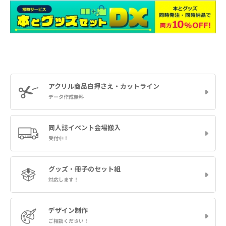
アクリル商品
白押さえ・カットライン
データ作成無料
同人誌イベント
会場搬入
受付中！
グッズ・冊子の
セット組
対応します！
デザイン制作
ご相談ください！