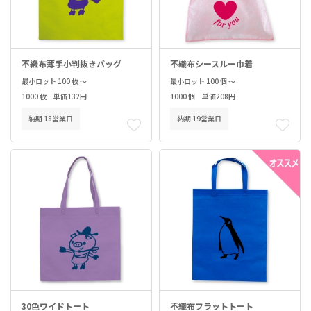
不織布薄手小判抜きバッグ
不織布シースルー巾着
最小ロット 100 枚 ～
最小ロット 100 個 ～
1000 枚 単価132円
1000 個 単価208円
納期 18営業日
納期 19営業日
30色ワイドトート
不織布フラットトート