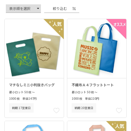
絞り込む
マチなしミニ小判抜きバッグ
不織布Ａ４フラットトート
最小ロット 50 枚 ～
最小ロット 50 枚 ～
1000 枚 単価147円
1000 枚 単価210円
納期 17営業日
納期 20営業日