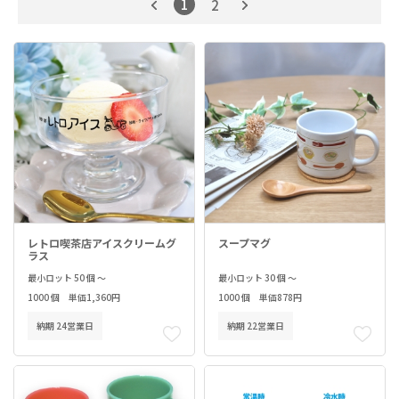
1
2
レトロ喫茶店アイスクリームグ
スープマグ
ラス
最小ロット 50 個 ～
最小ロット 30 個 ～
1000 個 単価1,360円
1000 個 単価878円
納期 24営業日
納期 22営業日