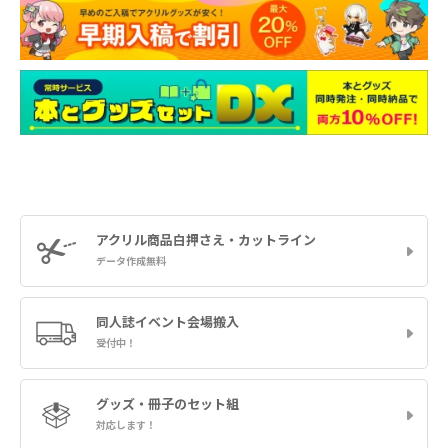
アクリル商品
白押さえ・カットライン
データ作成無料
同人誌イベント
会場搬入
受付中！
グッズ・冊子の
セット組
対応します！