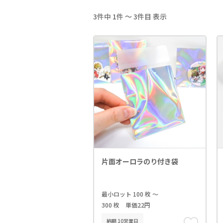
3件中 1件 ～ 3件目 表示
片面オーロラのり付き袋
最小ロット 100 枚 ～
300 枚 単価22円
納期 10営業日