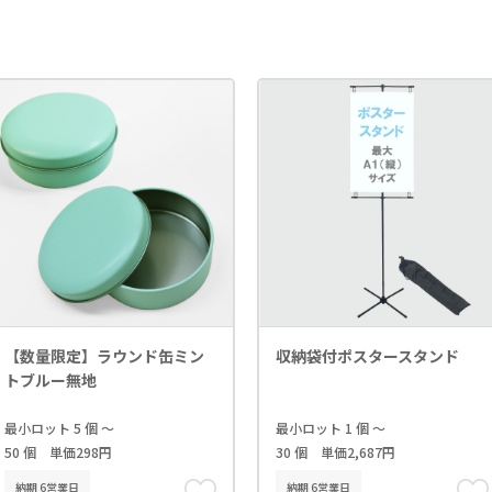
【数量限定】ラウンド缶ミン
収納袋付ポスタースタンド
トブルー無地
最小ロット 5 個 ～
最小ロット 1 個 ～
50 個 単価298円
30 個 単価2,687円
納期 6営業日
納期 6営業日