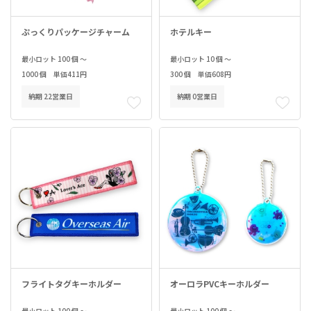
ぷっくりパッケージチャーム
ホテルキー
最小ロット 100 個 ～
最小ロット 10 個 ～
1000 個 単価411円
300 個 単価608円
納期 22営業日
納期 0営業日
フライトタグキーホルダー
オーロラPVCキーホルダー
最小ロット 100 個 ～
最小ロット 100 個 ～