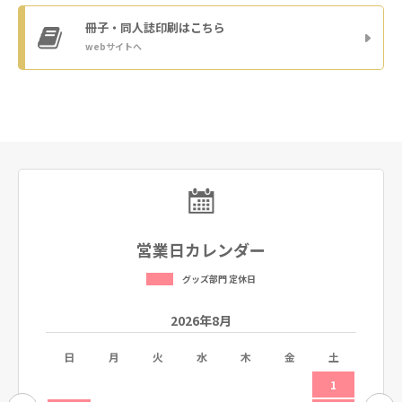
冊子・同人誌印刷
はこちら
webサイトへ
営業日カレンダー
グッズ部門 定休日
2026年8月
土
日
月
火
水
木
金
土
日
5
1