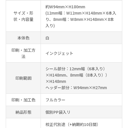
約W94mm×H180mm
サイズ・形
(12mm幅：W12mm×H148mm×6本入
状・内容量
り、8mm幅：W8mm×H148mm×8本
入り)
本体色
白
印刷・加工方
インクジェット
法
シール部分：12mm幅（6本入り）
×H148mm、8mm幅（8本入り））
印刷範囲
×H148mm
ヘッダー部分：W94mm×H27mm
印刷・加工色
フルカラー
納品形態
個別PP袋入リ
校正代別途（+納期約10日間）