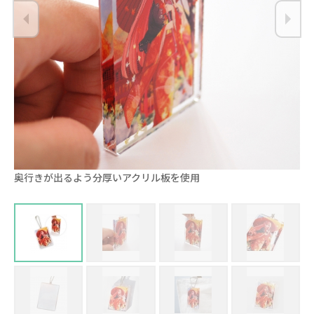
奥行きが出るよう分厚いアクリル板を使用
背