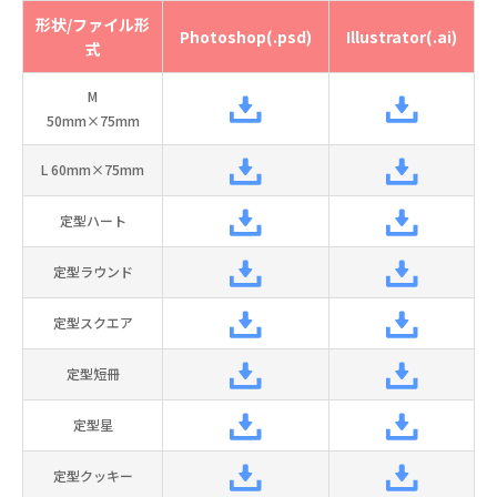
形状/ファイル形
Photoshop(.psd)
Illustrator(.ai)
式
M
50mm×75mm
L 60mm×75mm
定型ハート
定型ラウンド
定型スクエア
定型短冊
定型星
定型クッキー