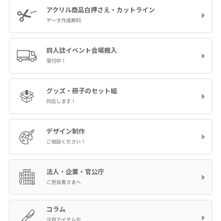
アクリル商品
白押さえ・カットライン
データ作成無料
同人誌イベント
会場搬入
受付中！
グッズ・冊子の
セット組
対応します！
デザイン制作
ご相談ください！
法人・企業・官公庁
ご担当者さまへ
コラム
注目アイテムや