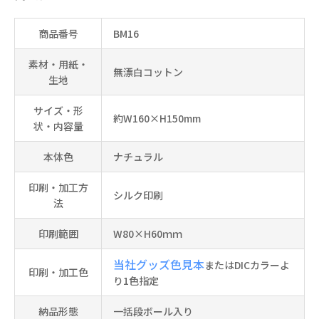
商品番号
BM16
素材・用紙・
無漂白コットン
生地
サイズ・形
約W160×H150mm
状・内容量
本体色
ナチュラル
印刷・加工方
シルク印刷
法
印刷範囲
W80×H60ｍｍ
当社グッズ色見本
またはDICカラーよ
印刷・加工色
り1色指定
納品形態
一括段ボール入り