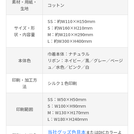
素材・用紙・
コットン
生地
SS：約W110×H150ｍｍ
サイズ・形
S：約W160×H210ｍｍ
状・内容量
M：約W210×H290ｍｍ
L：約W300×H400ｍｍ
巾着本体：ナチュラル
本体色
リボン：ネイビー／黒／グレー／ベージ
ュ／水色／ピンク／白
印刷・加工方
シルク１色印刷
法
SS：W50×H50ｍｍ
S：W100×H90ｍｍ
印刷範囲
M：W130×H170ｍｍ
L：W180×H240ｍｍ
当社グッズ色見本
またはDICカラーよ