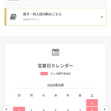
冊子・同人誌印刷
はこちら
webサイトへ
営業日カレンダー
グッズ部門 定休日
2026年8月
土
日
月
火
水
木
金
土
日
5
1
12
2
3
4
5
6
7
8
6