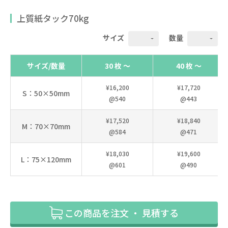
上質紙タック70kg
サイズ
数量
サイズ/数量
30 枚 ～
40 枚 ～
¥16,200
¥17,720
S：50×50mm
@540
@443
¥17,520
¥18,840
M：70×70mm
@584
@471
¥18,030
¥19,600
L：75×120mm
@601
@490
この商品を注文 ・ 見積する