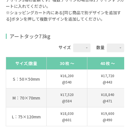
ートに入れてください。
※ショッピングカート内にある[同じ商品で別デザインを追加す
る]ボタンを押して複数デザインを追加してください。
アートタック73kg
サイズ
数量
サイズ/数量
30 枚 ～
40 枚 ～
¥16,200
¥17,720
S：50×50mm
@540
@443
¥17,520
¥18,840
M：70×70mm
@584
@471
¥18,030
¥19,600
L：75×120mm
@601
@490