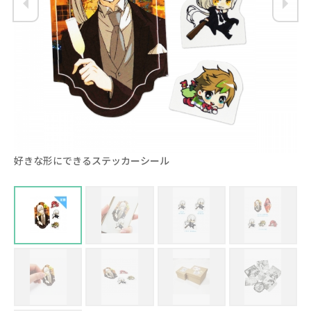
好きな形にできるステッカーシール
ス