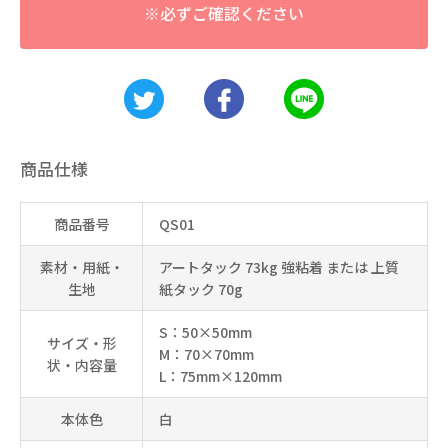
※必ずご確認ください
商品仕様
商品番号
QS01
素材・用紙・
アートタック 73kg 強粘着 または 上質
生地
紙タック 70g
S：50×50mm
サイズ・形
M：70×70mm
状・内容量
L：75mm×120mm
本体色
白