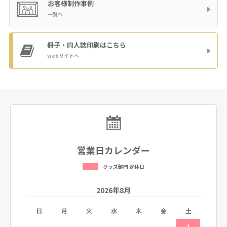
お客様制作事例
一覧へ
冊子・同人誌印刷
はこちら
webサイトへ
営業日カレンダー
グッズ部門 定休日
2026年8月
土
日
月
火
水
木
金
土
日
5
1