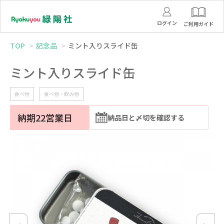
ログイン
ご利用ガイド
TOP
記念品
ミント入りスライド缶
ミント入りスライド缶
食べ物
食べ物・飲み物
納期22営業日
納品日と〆切を確認する