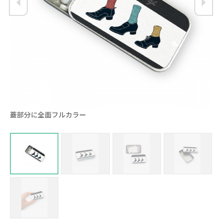
蓋部分に全面フルカラー
オ