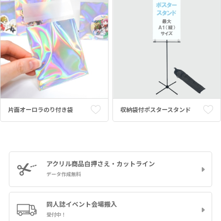
片面オーロラのり付き袋
収納袋付ポスタースタンド
アクリル商品
白押さえ・カットライン
データ作成無料
同人誌イベント
会場搬入
受付中！